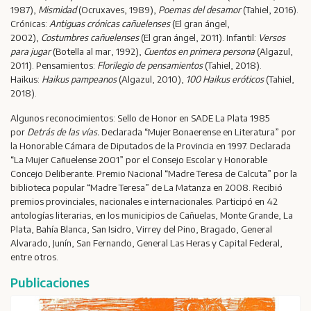
1987),
Mismidad
(Ocruxaves, 1989),
Poemas del desamor
(Tahiel, 2016).
Crónicas:
Antiguas crónicas cañuelenses
(El gran ángel,
2002),
Costumbres cañuelenses
(El gran ángel, 2011). Infantil:
Versos
para jugar
(Botella al mar, 1992),
Cuentos en primera persona
(Algazul,
2011). Pensamientos:
Florilegio de pensamientos
(Tahiel, 2018).
Haikus:
Haikus pampeanos
(Algazul, 2010),
100 Haikus eróticos
(Tahiel,
2018).
Algunos reconocimientos: Sello de Honor en SADE La Plata 1985
por
Detrás de las vías.
Declarada “Mujer Bonaerense en Literatura” por
la Honorable Cámara de Diputados de la Provincia en 1997. Declarada
“La Mujer Cañuelense 2001” por el Consejo Escolar y Honorable
Concejo Deliberante. Premio Nacional “Madre Teresa de Calcuta” por la
biblioteca popular “Madre Teresa” de La Matanza en 2008. Recibió
premios provinciales, nacionales e internacionales. Participó en 42
antologías literarias, en los municipios de Cañuelas, Monte Grande, La
Plata, Bahía Blanca, San Isidro, Virrey del Pino, Bragado, General
Alvarado, Junín, San Fernando, General Las Heras y Capital Federal,
entre otros.
Publicaciones