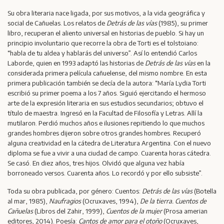
Su obra literaria nace ligada, por sus motivos, a la vida geográfica y
social de Cañuelas. Los relatos de
Detrás de las vías
(1985), su primer
libro, recuperan el aliento universal en historias de pueblo. Si hay un
principio involuntario que recorre la obra de Torti es el tolstoiano:
“habla de tu aldea y hablarás del universo”. Así lo entendió Carlos
Laborde, quien en 1993 adaptó las historias de
Detrás de las vías
en la
considerada primera película cañuelense, del mismo nombre. En esta
primera publicación también se decía de la autora: “María Lydia Torti
escribió su primer poema a los 7 años. Siguió ejercitando el hermoso
arte de la expresión literaria en sus estudios secundarios; obtuvo el
título de maestra. Ingresó en la Facultad de Filosofía y Letras. Allí la
mutilaron. Perdió muchos años e ilusiones repitiendo lo que muchos
grandes hombres dijeron sobre otros grandes hombres. Recuperó
alguna creatividad en la cátedra de Literatura Argentina. Con el nuevo
diploma se fue a vivir a una ciudad de campo. Cuarenta horas cátedra.
Se casó. En diez años, tres hijos. Olvidó que alguna vez había
borroneado versos. Cuarenta años. Lo recordó y por ello subsiste”.
Toda su obra publicada, por género: Cuentos:
Detrás de las vías
(Botella
al mar, 1985),
Naufragios
(Ocruxaves, 1994),
De la tierra. Cuentos de
Cañuelas
(Libros del Zahir, 1999),
Cuentos de la mujer
(Prosa amerian
editores, 2014). Poesía:
Cantos de amor para el otoño
(Ocruxaves,