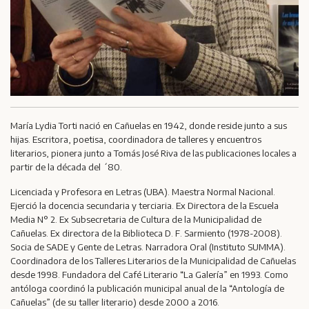
María Lydia Torti nació en Cañuelas en 1942, donde reside junto a sus
hijas. Escritora, poetisa, coordinadora de talleres y encuentros
literarios, pionera junto a Tomás José Riva de las publicaciones locales a
partir de la década del ´80.
Licenciada y Profesora en Letras (UBA). Maestra Normal Nacional.
Ejerció la docencia secundaria y terciaria. Ex Directora de la Escuela
Media N° 2. Ex Subsecretaria de Cultura de la Municipalidad de
Cañuelas. Ex directora de la Biblioteca D. F. Sarmiento (1978-2008).
Socia de SADE y Gente de Letras. Narradora Oral (Instituto SUMMA).
Coordinadora de los Talleres Literarios de la Municipalidad de Cañuelas
desde 1998. Fundadora del Café Literario “La Galería” en 1993. Como
antóloga coordinó la publicación municipal anual de la “Antología de
Cañuelas” (de su taller literario) desde 2000 a 2016.