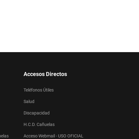
Accesos Directos
Teléfonos Útiles
Salud
Discapacidad
H.C.D. Cañuelas
uelas
Acceso Webmail - USO OFICIAL