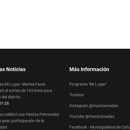
as Noticias
Más Información
s Mi Lugar: Marisa Fassi
Programa "Mi Lugar"
ó el sorteo de 105 lotes para
Turismo
 del distrito
s
07-26
Instagram @municanuelas
s celebró sus Fiestas Patronales
Youtube @municanuelas
 gran participación de la
idad
Facebook - Municipalidad de Cañ